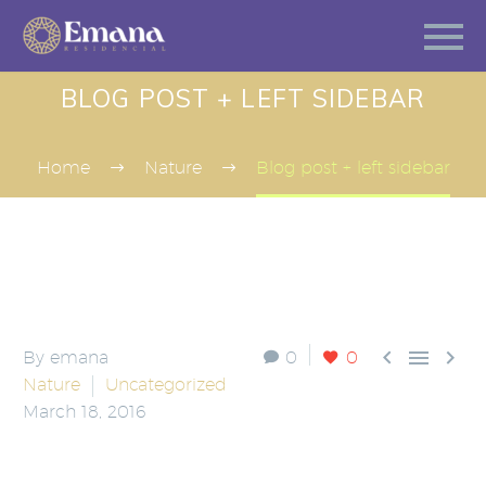
BLOG POST + LEFT SIDEBAR
Home
Nature
Blog post + left sidebar



By emana
0
0
Nature
Uncategorized
March 18, 2016