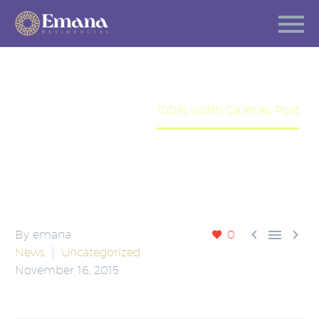
100% WIDTH GALLERIES POST
Home
News
100% width Galleries Post



By emana
0
News
Uncategorized
November 16, 2015