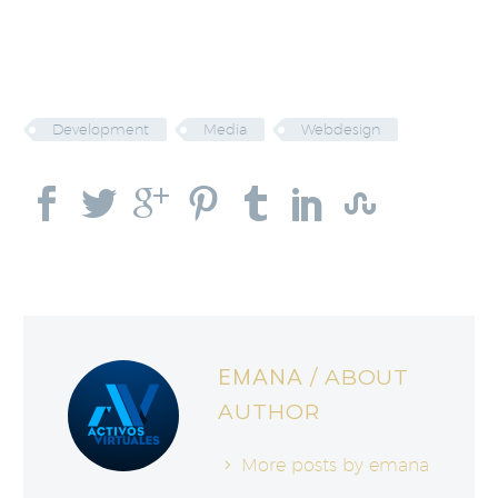
Development
Media
Webdesign
EMANA
/ ABOUT
AUTHOR
More posts by emana