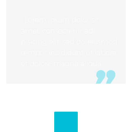
…Lorem ipsum dolor sit
amet, consectetur adi
pisicing elit, sed do eiusmod
tempor incididunt ut labore
et dolore magna aliqua.