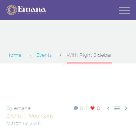
BLOG POST
+ RIGHT SIDEBAR
Home
Events
With Right Sidebar



By emana
0
0
Events
Mountains
March 15, 2016